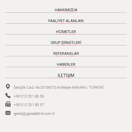
HAKKIMIZDA
FAALİYET ALANLARI
HİZMETLER
GRUP ŞİRKETLERİ
REFERANSLAR
HABERLER
İLETİŞİM
Gençlik Cad. No:35 06570 Anıttepe-ANKARA / TÜRKİYE
+90 312 231 83 56
+90 312 231 83 57
genel@geselektrik.com.tr