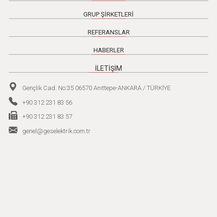
GRUP ŞİRKETLERİ
REFERANSLAR
HABERLER
İLETİŞİM
Gençlik Cad. No:35 06570 Anıttepe-ANKARA / TÜRKİYE
+90 312 231 83 56
+90 312 231 83 57
genel@geselektrik.com.tr