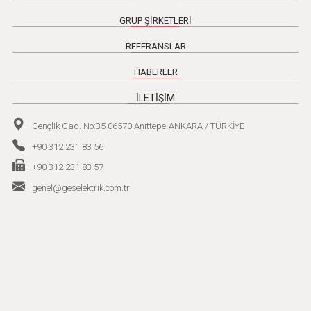
GRUP ŞİRKETLERİ
REFERANSLAR
HABERLER
İLETİŞİM
Gençlik Cad. No:35 06570 Anıttepe-ANKARA / TÜRKİYE
+90 312 231 83 56
+90 312 231 83 57
genel@geselektrik.com.tr