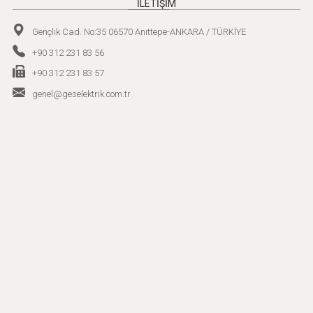
İLETİŞİM
Gençlik Cad. No:35 06570 Anıttepe-ANKARA / TÜRKİYE
+90 312 231 83 56
+90 312 231 83 57
genel@geselektrik.com.tr