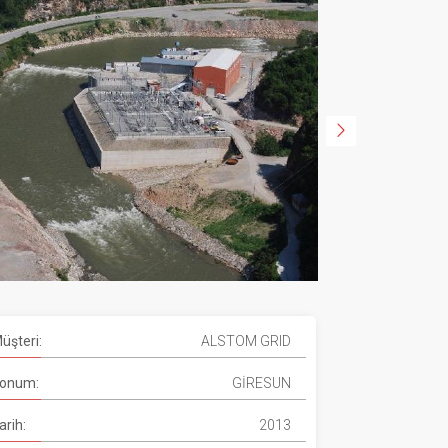
üşteri:
ALSTOM GRID
onum:
GİRESUN
arih:
2013