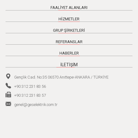
FAALİYET ALANLARI
HİZMETLER
GRUP ŞİRKETLERİ
REFERANSLAR
HABERLER
İLETİŞİM
Gençlik Cad. No:35 06570 Anıttepe-ANKARA / TÜRKİYE
+90 312 231 83 56
+90 312 231 83 57
genel@geselektrik.com.tr